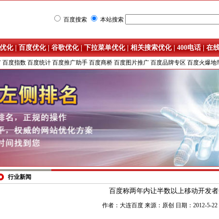
百度搜索
本站搜索
优化
|
百度优化
|
谷歌优化
|
下拉菜单优化
|
相关搜索优化
|
400电话
|
在
广
百度指数
百度统计
百度推广助手
百度商桥
百度图片推广
百度品牌专区
百度火爆地
行业新闻
百度称两年内让半数以上移动开发者
作者：大连百度 来源：原创 日期：2012-5-22 23