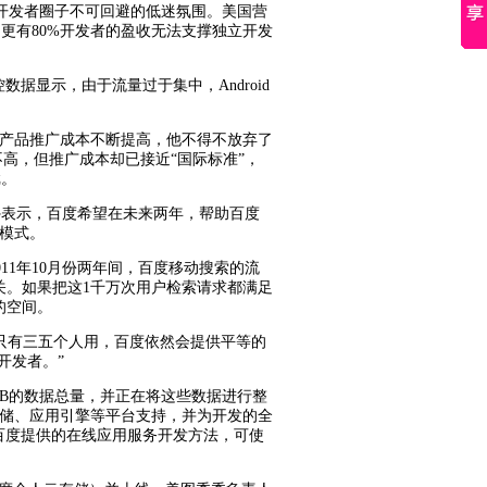
开发者圈子不可回避的低迷氛围。美国营
出，更有80%开发者的盈收无法支撑独立开发
数据显示，由于流量过于集中，Android
。
产品推广成本不断提高，他不得不放弃了
不高，但推广成本却已接近“国际标准”，
戏。
表示，百度希望在未来两年，帮助百度
模式。
11年10月份两年间，百度移动搜索的流
关。如果把这1千万次用户检索请求都满足
的空间。
只有三五个人用，百度依然会提供平等的
开发者。”
0PB的数据总量，并正在将这些数据进行整
供存储、应用引擎等平台支持，并为开发的全
百度提供的在线应用服务开发方法，可使