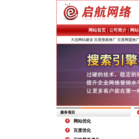
网站首页
|
公司简介
|
网站
大连网站建设
百度搜索推广
百度网盟推
服务项目
网站优化
百度优化