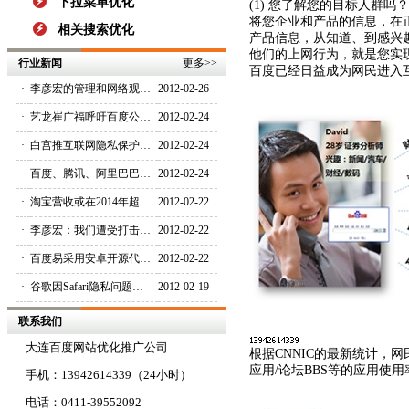
下拉菜单优化
(1) 您了解您的目标人群
将您企业和产品的信息，在
相关搜索优化
产品信息，从知道、到感兴
他们的上网行为，就是您实
行业新闻
更多
>>
百度已经日益成为网民进入
·
李彦宏的管理和网络观…
2012-02-26
·
艺龙崔广福呼吁百度公…
2012-02-24
·
白宫推互联网隐私保护…
2012-02-24
·
百度、腾讯、阿里巴巴…
2012-02-24
·
淘宝营收或在2014年超…
2012-02-22
·
李彦宏：我们遭受打击…
2012-02-22
·
百度易采用安卓开源代…
2012-02-22
·
谷歌因Safari隐私问题…
2012-02-19
联系我们
大连百度网站优化推广公司
根据CNNIC的最新统计，
应用/论坛BBS等的应用使
手机：13942614339（24小时）
电话：0411-39552092