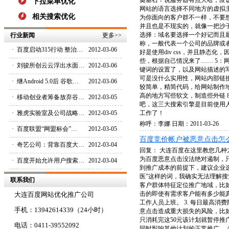
奠基石！说服务器有点大哈，应
下拉菜单优化
网站的语言选择不同地方的虚拟
相关搜索优化
为你面向的客户群不一样，不要
并且也是不现实的，就像一把沙
选择：域名要选择一个好记而且
行业新闻
更多
>>
称，一般代表一个公司的品牌或
·
百度启动315行动 整治…
2012-03-06
好是使用div css，并且静
些，根据自己情况来了…… 5：
·
刘骏所创云云浮出水面…
2012-03-06
键词的设置了，以及网站描述的写
可是没什么实用性，网站内部链
·
继Android 5.0后 谷歌…
2012-03-06
较简单，精简代码，给网站制作地
高的地方写些软文，制造些外链 8
·
移动创业者筹备放弃谷…
2012-03-05
吧，这三大搜索引擎是目前使用
·
雅虎实验室及公司战略…
2012-03-05
工作了！
称呼：李娜 日期：2011-03-26
·
百度联盟“网盟标会”…
2012-03-05
百度竞价帐户被恶意点击怎么办
·
奇艺公司：背靠百度大…
2012-03-04
回复： 大连百度在这里教您几
为百度恶意点击没法绝对遏制，只
·
百度开始允许用户搜索…
2012-03-04
到推广成本的前提下，建议企业
医”这样的词，我确实无法理解搜
联系我们
客户群体特征定位推广地域，比
击的即使有需求客户能有多少能
大连百度网站优化推广公司
工作人员上班。 3. 每日最高
手机：13942614339（24小时）
意点击造成重大损失的风险，比如
只消耗完这50元该计划就暂停推
电话：0411-39552092
同时影响其他计划的正常推广。 4.