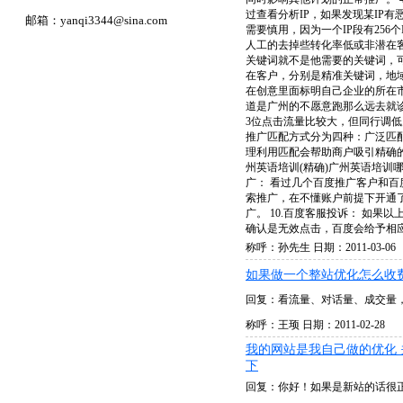
过查看分析IP，如果发现某IP有
邮箱：
yanqi3344@sina.com
需要慎用，因为一个IP段有256
人工的去掉些转化率低或非潜在客
关键词就不是他需要的关键词，可
在客户，分别是精准关键词，地
在创意里面标明自己企业的所在
道是广州的不愿意跑那么远去就诊
3位点击流量比较大，但同行调低
推广匹配方式分为四种：广泛匹
理利用匹配会帮助商户吸引精确
州英语培训(精确)广州英语培训哪
广： 看过几个百度推广客户和
索推广，在不懂账户前提下开通
广。 10.百度客服投诉： 如
确认是无效点击，百度会给予相
称呼：孙先生 日期：2011-03-06
如果做一个整站优化怎么收
回复：看流量、对话量、成交量
称呼：王顼 日期：2011-02-28
我的网站是我自己做的优化 
下
回复：你好！如果是新站的话很