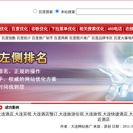
百度搜索
本站搜索
优化
|
百度优化
|
谷歌优化
|
下拉菜单优化
|
相关搜索优化
|
400电话
|
在
广
百度指数
百度统计
百度推广助手
百度商桥
百度图片推广
百度品牌专区
百度火爆地
成功案例
大连酒店,大连宾馆,大连酒店预订,大连旅游住宿,大连旅馆,大连快捷酒店,
近酒店
作者：大连网站推广 来源：原创 日期：2011-3-1 8