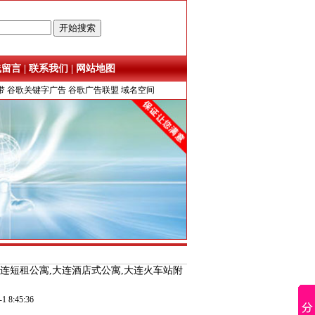
线留言
|
联系我们
|
网站地图
带
谷歌关键字广告
谷歌广告联盟
域名空间
大连短租公寓,大连酒店式公寓,大连火车站附
:45:36